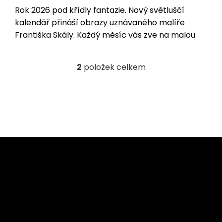
Rok 2026 pod křídly fantazie. Nový světluščí
kalendář přináší obrazy uznávaného malíře
Františka Skály. Každý měsíc vás zve na malou
výpravu – do míst, kde se světlo prolíná s...
2
položek celkem
O
v
l
á
d
a
c
í
Z
p
á
r
p
v
a
k
y
t
v
í
ý
p
i