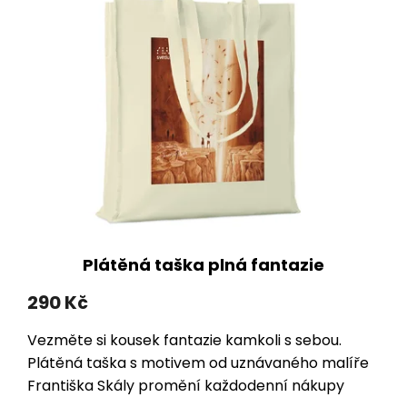
o
s
d
p
u
r
k
o
t
d
ů
u
k
t
ů
Plátěná taška plná fantazie
290 Kč
Vezměte si kousek fantazie kamkoli s sebou.
Plátěná taška s motivem od uznávaného malíře
Františka Skály promění každodenní nákupy