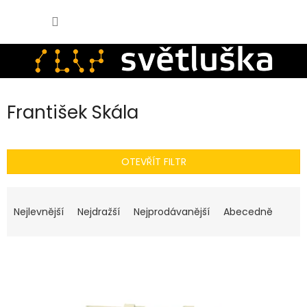
Přejít
NÁKUPNÍ
na
KOŠÍK
obsah
František Skála
OTEVŘÍT FILTR
Ř
a
Nejlevnější
Nejdražší
Nejprodávanější
Abecedně
z
e
n
V
í
ý
p
p
r
i