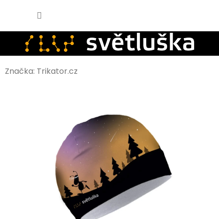
Přejít
NÁKUPNÍ
na
KOŠÍK
obsah
Značka:
Trikator.cz