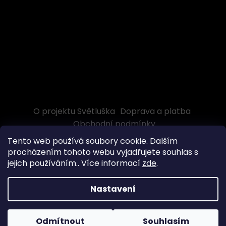
O projektu Světluška
Doprava a platba
Obchodní podmínky
Tento web používá soubory cookie. Dalším
procházením tohoto webu vyjadřujete souhlas s
jejich používáním.. Více informací
zde
.
Vytvořil Shoptet
Nastavení
Copyright 2026
Světluška e-shop
. Všechna práva
vyhrazena.
Odmítnout
Souhlasím